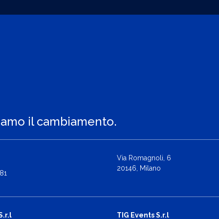
iamo il cambiamento.
Via Romagnoli, 6
20146, Milano
81
.r.l
TIG Events S.r.l