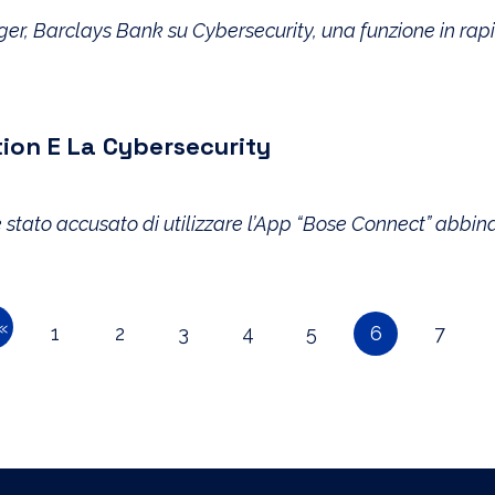
ger, Barclays Bank su Cybersecurity, una funzione in ra
ation E La Cybersecurity
 stato accusato di utilizzare l’App “Bose Connect” abbinat
«
1
2
3
4
5
6
7