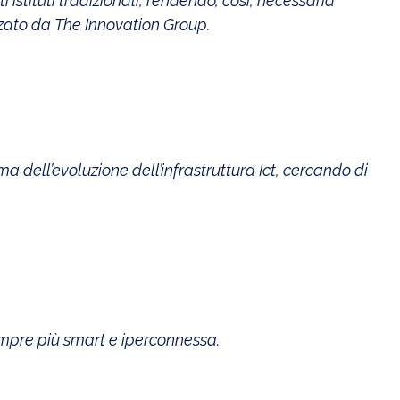
 istituti tradizionali, rendendo, così, necessaria
izzato da The Innovation Group.
 dell’evoluzione dell’infrastruttura Ict, cercando di
sempre più smart e iperconnessa.