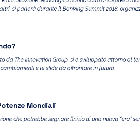
l” e l’innovazione tecnologica hanno colto di sorpresa molti
i altri, si parlerà durante il Banking Summit 2018, organ
ando?
o da The Innovation Group, si è sviluppato attorno al tema
cambiamenti e le sfide da affrontare in futuro.
 Potenze Mondiali
azione che potrebbe segnare l’inizio di una nuova “era” 