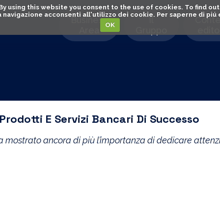
. By using this website you consent to the use of cookies. To find 
o la navigazione acconsenti all'utilizzo dei cookie. Per saperne di pi
Business
Il
Conte
OK
Area
Gruppo
editor
Prodotti E Servizi Bancari Di Successo
a mostrato ancora di più l’importanza di dedicare attenzi