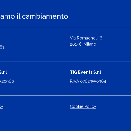
iamo il cambiamento.
Via Romagnoli, 6
20146, Milano
81
.r.l
TIG Events S.r.l
2520960
P.IVA 07623550964
cy
Cookie Policy