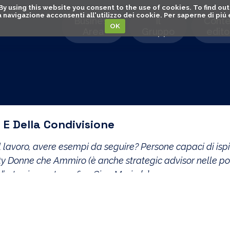
. By using this website you consent to the use of cookies. To find 
o la navigazione acconsenti all'utilizzo dei cookie. Per saperne di pi
Business
Il
Conte
OK
Area
Gruppo
editor
 E Della Condivisione
avoro, avere esempi da seguire? Persone capaci di ispir
y Donne che Ammiro (è anche strategic advisor nelle pol
’arte cinematografica Gian Maria […]