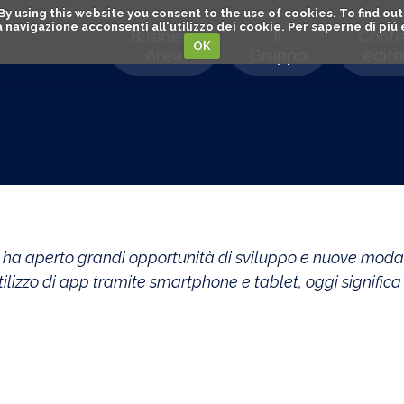
. By using this website you consent to the use of cookies. To find 
o la navigazione acconsenti all'utilizzo dei cookie. Per saperne di pi
Business
Il
Conte
OK
Area
Gruppo
editor
 ha aperto grandi opportunità di sviluppo e nuove modalit
utilizzo di app tramite smartphone e tablet, oggi significa