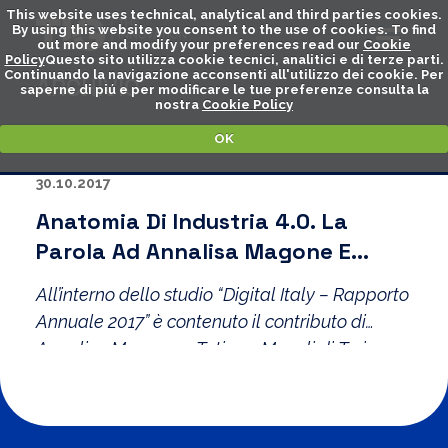
This website uses technical, analytical and third parties cookies.
By using this website you consent to the use of cookies. To find
out more and modify your preferences read our
Cookie
Policy
Questo sito utilizza cookie tecnici, analitici e di terze parti.
Continuando la navigazione acconsenti all'utilizzo dei cookie. Per
ARCHIVIO
saperne di piú e per modificare le tue preferenze consulta la
nostra
Cookie Policy
OK
30.10.2017
Anatomia Di Industria 4.0. La
Parola Ad Annalisa Magone E
Tatiana Mazali
All’interno dello studio “Digital Italy – Rapporto
Annuale 2017” è contenuto il contributo di
Annalisa Magone e Tatiana Mazali di Torino
Nord Ovest.