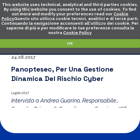
This website uses technical, analytical and third parties cookies.
By using this website you consent to the use of cookies. To find
out more and modify your preferences read our
Cookie
Policy
Questo sito utilizza cookie tecnici, analitici e di terze parti.
Continuando la navigazione acconsenti all'utilizzo dei cookie. Per
ARCHIVIO
saperne di piú e per modificare le tue preferenze consulta la
nostra
Cookie Policy
OK
24.08.2017
Panoptesec, Per Una Gestione
Dinamica Del Rischio Cyber
Luglio 2017
Intervista a Andrea Guarino, Responsabile
Security, Privacy & Compliance – Funzione ICT
di Acea