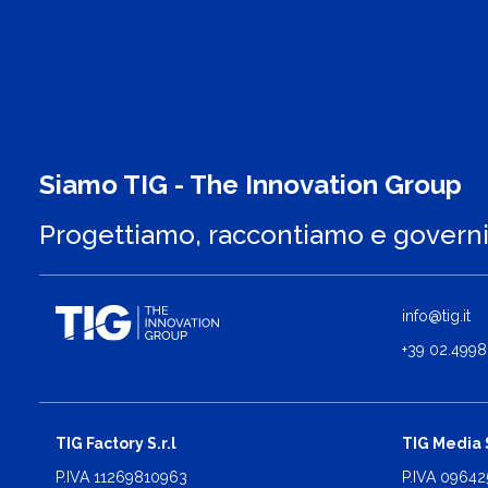
Siamo TIG - The Innovation Group
Progettiamo, raccontiamo e govern
info@tig.it
+39 02.4998
TIG Factory S.r.l
TIG Media S
P.IVA 11269810963
P.IVA 0964