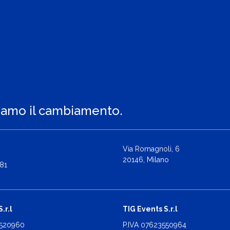
iamo il cambiamento.
Via Romagnoli, 6
20146, Milano
81
.r.l
TIG Events S.r.l
2520960
P.IVA 07623550964