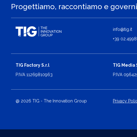
Progettiamo, raccontiamo e govern
info@tig.it
+39 02.4998
TIG Factory S.r.l
TIG Media S
P.IVA 11269810963
P.IVA 0964
@ 2026 TIG - The Innovation Group
Privacy Poli