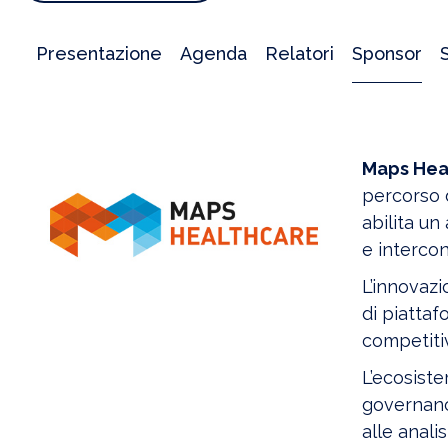
Presentazione
Agenda
Relatori
Sponsor
Maps
Hea
percorso d
abilita un
e interco
L’innovazi
di piattaf
competitiv
L’ecosist
governance
alle anali