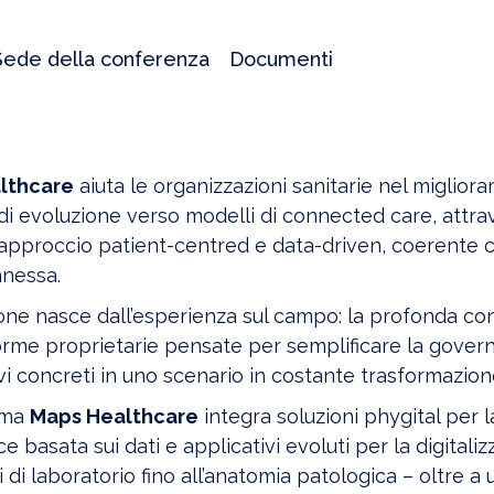
Sede della conferenza
Documenti
lthcare
aiuta le organizzazioni sanitarie nel miglior
i evoluzione verso modelli di connected care, attra
 approccio patient-centred e data-driven, coerente c
nnessa.
one nasce dall’esperienza sul campo: la profonda con
orme proprietarie pensate per semplificare la govern
i concreti in uno scenario in costante trasformazion
ema
Maps
Healthcare
integra soluzioni phygital per 
 basata sui dati e applicativi evoluti per la digitalizz
si di laboratorio fino all’anatomia patologica – oltre 