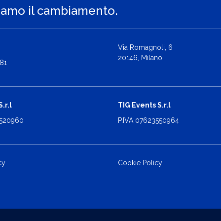
iamo il cambiamento.
Via Romagnoli, 6
20146, Milano
81
.r.l
TIG Events S.r.l
2520960
P.IVA 07623550964
cy
Cookie Policy