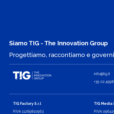
Siamo TIG - The Innovation Group
Progettiamo, raccontiamo e govern
info@tig.it
+39 02.4998
TIG Factory S.r.l
TIG Media S
P.IVA 11269810963
P.IVA 0964