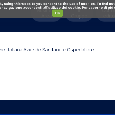
. By using this website you consent to the use of cookies. To find 
o la navigazione acconsenti all'utilizzo dei cookie. Per saperne di pi
Business
Il
Conte
OK
Area
Gruppo
editor
ne Italiana Aziende Sanitarie e Ospedaliere