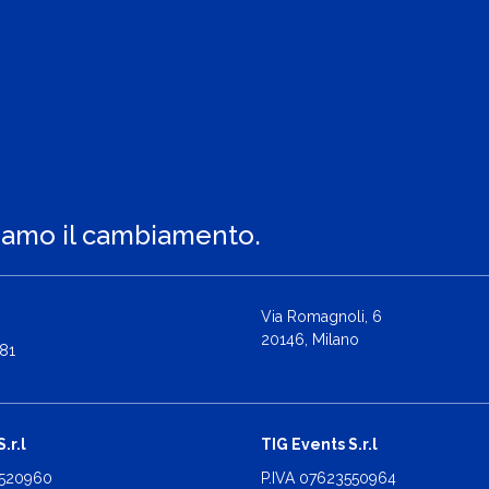
iamo il cambiamento.
Via Romagnoli, 6
20146, Milano
81
.r.l
TIG Events S.r.l
2520960
P.IVA 07623550964