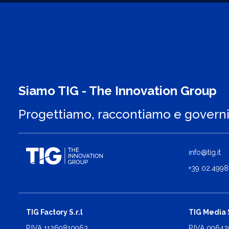
Siamo TIG - The Innovation Group
Progettiamo, raccontiamo e govern
info@tig.it
+39 02.4998
TIG Factory S.r.l
TIG Media S
P.IVA 11269810963
P.IVA 0964