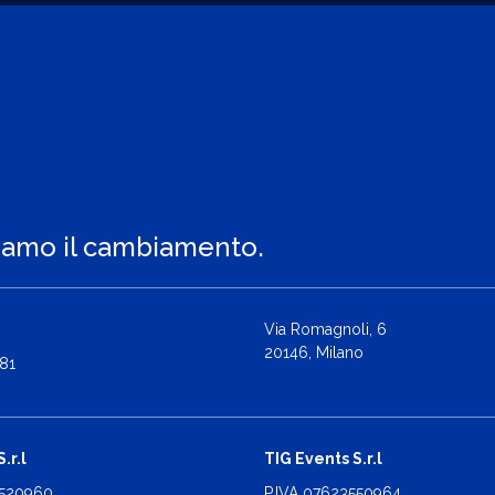
iamo il cambiamento.
Via Romagnoli, 6
20146, Milano
81
.r.l
TIG Events S.r.l
2520960
P.IVA 07623550964