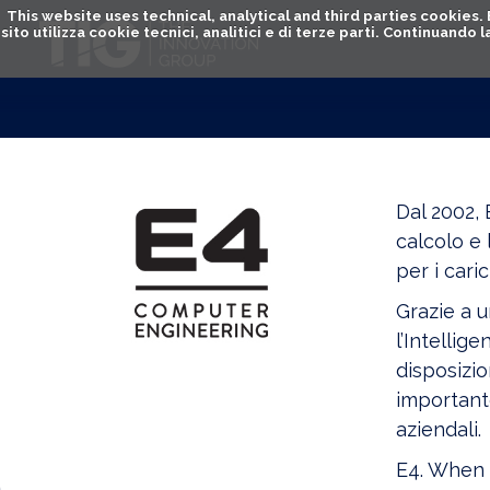
This website uses technical, analytical and third parties cookies
sito utilizza cookie tecnici, analitici e di terze parti. Continuand
Dal 2002,
calcolo e 
per i cari
Grazie a u
l’Intellige
disposizi
importante
aziendali.
E4. When 