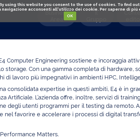
. By using this website you consent to the use of cookies. To find 
o la navigazione acconsenti all'utilizzo dei cookie. Per saperne di pi
Business
Il
Conte
OK
Area
Gruppo
editor
 E4 Computer Engineering sostiene e incoraggia attiv
lo storage. Con una gamma completa di hardware, soft
chi di lavoro più impegnativi in ambienti HPC, Intellig
na consolidata expertise in questi ambiti, E4 è in gra
nza Artificiale. L’azienda offre, inoltre, servizi di trai
one degli utenti programmi per il testing da remoto.
 nel favorire e accelerare i processi di digital tra
Performance Matters.