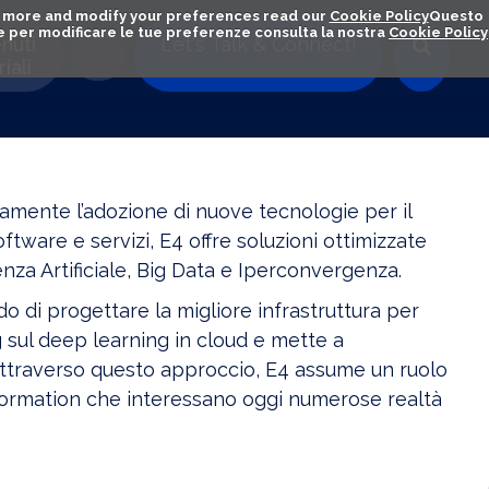
out more and modify your preferences read our
Cookie Policy
Questo
ú e per modificare le tue preferenze consulta la nostra
Cookie Policy
nuti
Let's Talk & Connect!
iali
amente l’adozione di nuove tecnologie per il
ware e servizi, E4 offre soluzioni ottimizzate
enza Artificiale, Big Data e Iperconvergenza.
do di progettare la migliore infrastruttura per
ning sul deep learning in cloud e mette a
 Attraverso questo approccio, E4 assume un ruolo
nsformation che interessano oggi numerose realtà