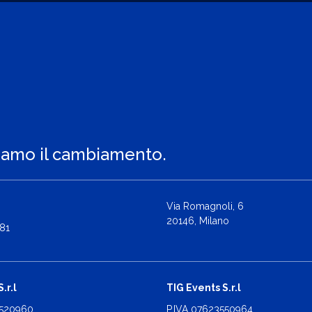
iamo il cambiamento.
Via Romagnoli, 6
20146, Milano
81
.r.l
TIG Events S.r.l
2520960
P.IVA 07623550964