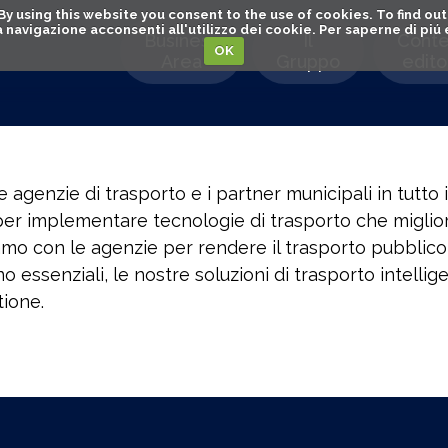
. By using this website you consent to the use of cookies. To find 
o la navigazione acconsenti all'utilizzo dei cookie. Per saperne di pi
Business
Il
Conte
OK
Area
Gruppo
editor
le agenzie di trasporto e i partner municipali in tutto
r implementare tecnologie di trasporto che migliorano
mo con le agenzie per rendere il trasporto pubblico 
o essenziali, le nostre soluzioni di trasporto intell
tione.