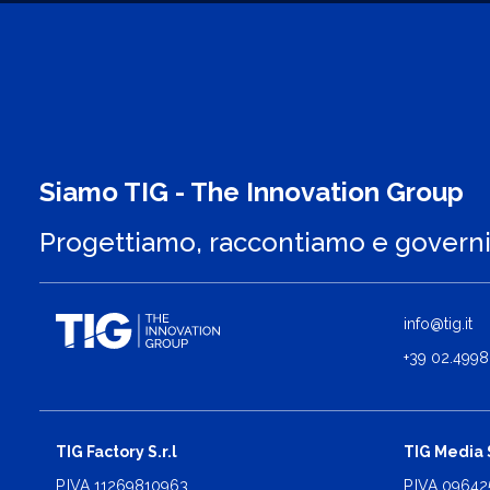
Siamo TIG - The Innovation Group
Progettiamo, raccontiamo e govern
info@tig.it
+39 02.4998
TIG Factory S.r.l
TIG Media S
P.IVA 11269810963
P.IVA 0964