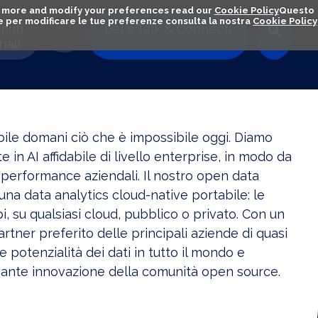
out more and modify your preferences read our
Cookie Policy
Questo
ú e per modificare le tue preferenze consulta la nostra
Cookie Policy
nuti
Let's Talk & Connect!
iali
ile domani ciò che è impossibile oggi. Diamo
e in AI affidabile di livello enterprise, in modo da
e performance aziendali. Il nostro open data
 una data analytics cloud-native portabile: le
pi, su qualsiasi cloud, pubblico o privato. Con un
artner preferito delle principali aziende di quasi
le potenzialità dei dati in tutto il mondo e
ssante innovazione della comunità open source.