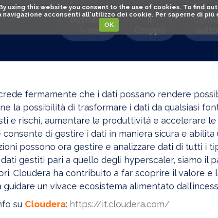
. By using this website you consent to the use of cookies. To find 
o la navigazione acconsenti all'utilizzo dei cookie. Per saperne di pi
Business
Il
Conte
OK
Area
Gruppo
editor
crede fermamente che i dati possano rendere possib
ne la possibilità di trasformare i dati da qualsiasi font
sti e rischi, aumentare la produttività e accelerare l
consente di gestire i dati in maniera sicura e abilita
ioni possono ora gestire e analizzare dati di tutti i ti
dati gestiti pari a quello degli hyperscaler, siamo il p
tori. Cloudera ha contribuito a far scoprire il valore e 
a guidare un vivace ecosistema alimentato dall’ince
info su
Cloudera
:
https://it.cloudera.com/