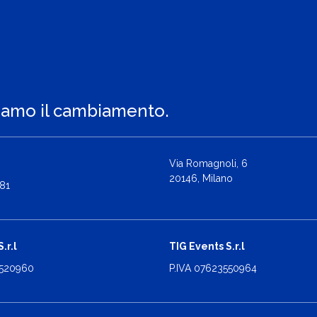
iamo il cambiamento.
Via Romagnoli, 6
20146, Milano
81
.r.l
TIG Events S.r.l
2520960
P.IVA 07623550964