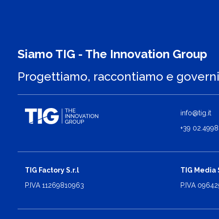
Siamo TIG - The Innovation Group
Progettiamo, raccontiamo e govern
info@tig.it
+39 02.4998
TIG Factory S.r.l
TIG Media S
P.IVA 11269810963
P.IVA 0964