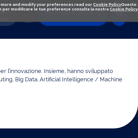
out more and modify your preferences read our
Cookie Policy
Questo
ú e per modificare le tue preferenze consulta la nostra
Cookie Policy
nuti
Let's Talk & Connect!
iali
r l’innovazione. Insieme, hanno sviluppato
ing, Big Data, Artificial Intelligence / Machine