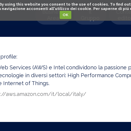
. By using this website you consent to the use of cookies. To find 
o la navigazione acconsenti all'utilizzo dei cookie. Per saperne di pi
Business
Il
Conte
OK
Area
Gruppo
editor
rofile:
b Services (AWS) e Intel condividono la passione pe
tecnologie in diversi settori: High Performance Comput
 Internet of Things.
://aws.amazon.com/it/local/italy/