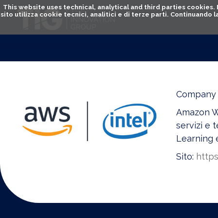
This website uses technical, analytical and third parties cookies
sito utilizza cookie tecnici, analitici e di terze parti. Continuand
Company p
Amazon We
servizi e 
Learning e
Sito:
https