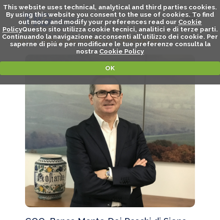
This website uses technical, analytical and third parties cookies.
By using this website you consent to the use of cookies. To find
out more and modify your preferences read our
Cookie
Policy
Questo sito utilizza cookie tecnici, analitici e di terze parti.
Continuando la navigazione acconsenti all'utilizzo dei cookie. Per
VITTORIO CALVANICO - SPEAKER
saperne di piú e per modificare le tue preferenze consulta la
nostra
Cookie Policy
OK