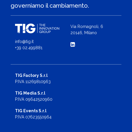
governiamo il cambiamento.
Via Romagnoli, 6
20146, Milano
info@tig.it
+39 02.499881
TIG Factory S.r.l
P.IVA 11269810963
TIG Media S.r.l
P.IVA 09642520960
TIG Events S.r.l
P.IVA 07623550964