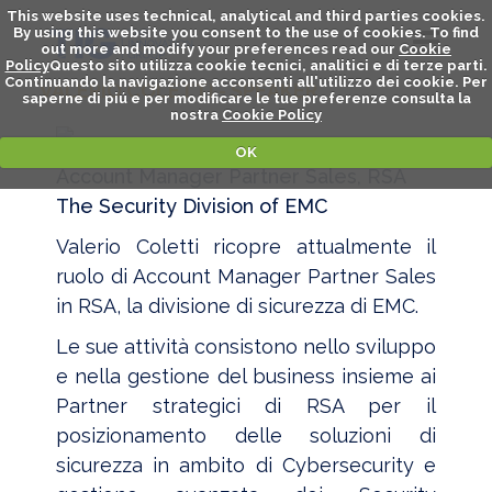
This website uses technical, analytical and third parties cookies.
By using this website you consent to the use of cookies. To find
out more and modify your preferences read our
Cookie
Policy
Questo sito utilizza cookie tecnici, analitici e di terze parti.
Continuando la navigazione acconsenti all'utilizzo dei cookie. Per
VALERIO COLETTI - SPEAKER
saperne di piú e per modificare le tue preferenze consulta la
nostra
Cookie Policy
OK
Account Manager Partner Sales, RSA
The Security Division of EMC
Valerio Coletti ricopre attualmente il
ruolo di Account Manager Partner Sales
in RSA, la divisione di sicurezza di EMC.
Le sue attività consistono nello sviluppo
e nella gestione del business insieme ai
Partner strategici di RSA per il
posizionamento delle soluzioni di
sicurezza in ambito di Cybersecurity e