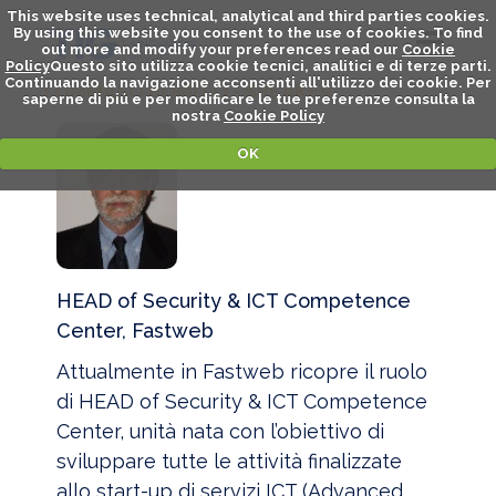
This website uses technical, analytical and third parties cookies.
By using this website you consent to the use of cookies. To find
out more and modify your preferences read our
Cookie
Policy
Questo sito utilizza cookie tecnici, analitici e di terze parti.
Continuando la navigazione acconsenti all'utilizzo dei cookie. Per
TOMMASO ROMITO - SPEAKER
saperne di piú e per modificare le tue preferenze consulta la
nostra
Cookie Policy
OK
HEAD of Security & ICT Competence
Center, Fastweb
Attualmente in Fastweb ricopre il ruolo
di HEAD of Security & ICT Competence
Center, unità nata con l’obiettivo di
sviluppare tutte le attività finalizzate
allo start-up di servizi ICT (Advanced