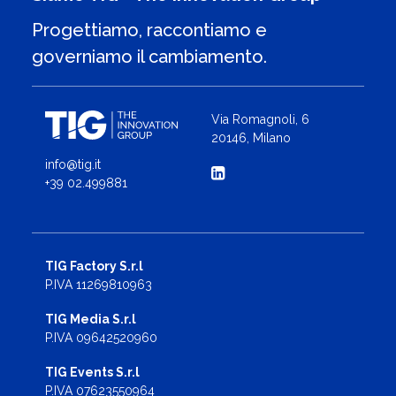
Progettiamo, raccontiamo e
governiamo il cambiamento.
Via Romagnoli, 6
20146, Milano
info@tig.it
+39 02.499881
TIG Factory S.r.l
P.IVA 11269810963
TIG Media S.r.l
P.IVA 09642520960
TIG Events S.r.l
P.IVA 07623550964