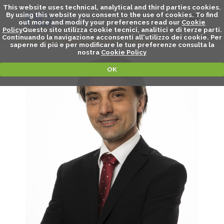
This website uses technical, analytical and third parties cookies.
By using this website you consent to the use of cookies. To find
out more and modify your preferences read our
Cookie
Policy
Questo sito utilizza cookie tecnici, analitici e di terze parti.
Continuando la navigazione acconsenti all'utilizzo dei cookie. Per
STEFANO MARANZANA - SPEAKER
saperne di piú e per modificare le tue preferenze consulta la
nostra
Cookie Policy
OK