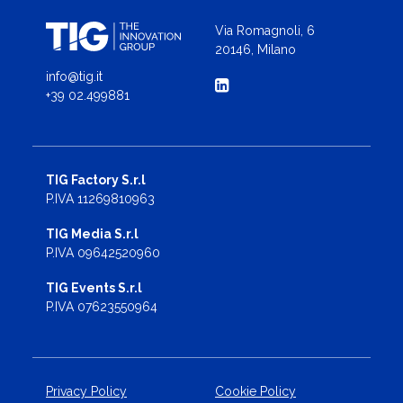
Via Romagnoli, 6
20146, Milano
info@tig.it
+39 02.499881
TIG Factory S.r.l
P.IVA 11269810963
TIG Media S.r.l
P.IVA 09642520960
TIG Events S.r.l
P.IVA 07623550964
Privacy Policy
Cookie Policy