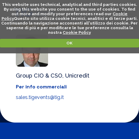
This website uses technical, analytical and third parties cookies.
By using this website you consent to the use of cookies. To find
out more and modify your preferences read our
Cookie
Policy
Questo sito utilizza cookie tecnici, analitici e di terze parti.
Continuando la navigazione acconsenti all'utilizzo dei cookie. Per
MASSIMO MILANTA - SPEAKER
saperne di piú e per modificare le tue preferenze consulta la
nostra
Cookie Policy
OK
Group CIO & CSO, Unicredit
Per info commerciali
sales.tigevents@tig.it