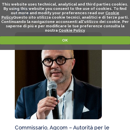
This website uses technical, analytical and third parties cookies.
By using this website you consent to the use of cookies. To find
out more and modify your preferences read our
Cookie
Policy
Questo sito utilizza cookie tecnici, analitici e di terze parti.
Continuando la navigazione acconsenti all'utilizzo dei cookie. Per
MASSIMILIANO CAPITANIO - SPEAKER
saperne di piú e per modificare le tue preferenze consulta la
nostra
Cookie Policy
OK
Commissario, Agcom – Autorità per le