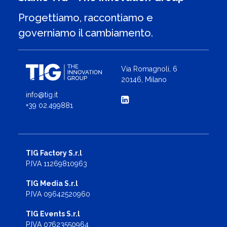
Progettiamo, raccontiamo e
governiamo il cambiamento.
Via Romagnoli, 6
20146, Milano
info@tig.it
+39 02.499881
TIG Factory S.r.l
P.IVA 11269810963
TIG Media S.r.l
P.IVA 09642520960
TIG Events S.r.l
P.IVA 07623550964