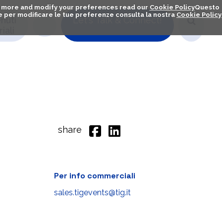
out more and modify your preferences read our
Cookie Policy
Questo
ú e per modificare le tue preferenze consulta la nostra
Cookie Policy
nuti
Let's Talk & Connect!
iali
share
Per info commerciali
sales.tigevents@tig.it