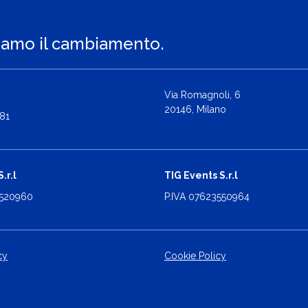
iamo il cambiamento.
Via Romagnoli, 6
20146, Milano
81
.r.l
TIG Events S.r.l
2520960
P.IVA 07623550964
cy
Cookie Policy