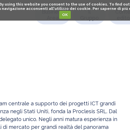
. By using this website you consent to the use of cookies. To find 
o la navigazione acconsenti all'utilizzo dei cookie. Per saperne di pi
Business
Il
Conte
OK
Area
Gruppo
editor
am centrale a supporto dei progetti ICT grandi
nza negli Stati Uniti, fonda la Proclesis SRL. Dal
elegato unico. Negli anni matura esperienza in
ali di mercato per grandi realtà del panorama