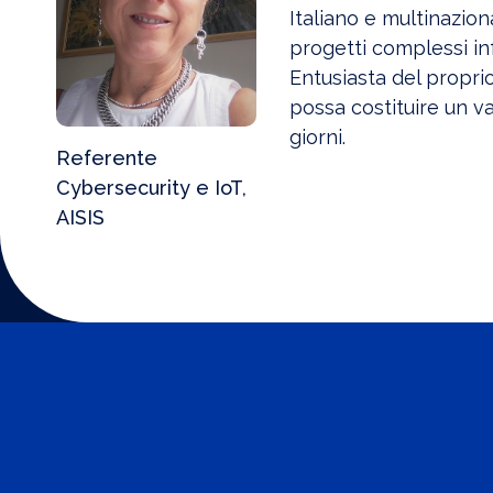
Italiano e multinazion
progetti complessi inf
Entusiasta del propri
possa costituire un val
giorni.
Referente
Cybersecurity e IoT,
AISIS