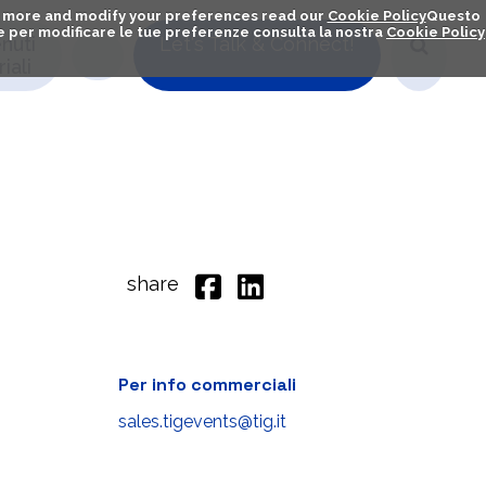
out more and modify your preferences read our
Cookie Policy
Questo
ú e per modificare le tue preferenze consulta la nostra
Cookie Policy
nuti
Let's Talk & Connect!
iali
share
Per info commerciali
sales.tigevents@tig.it