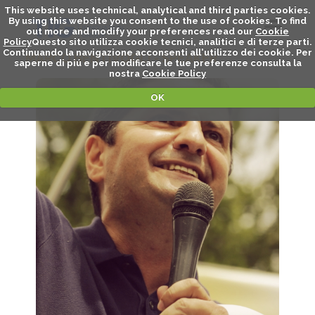
This website uses technical, analytical and third parties cookies.
By using this website you consent to the use of cookies. To find
out more and modify your preferences read our
Cookie
Policy
Questo sito utilizza cookie tecnici, analitici e di terze parti.
Continuando la navigazione acconsenti all'utilizzo dei cookie. Per
MARCO BENTIVOGLI - SPEAKER
saperne di piú e per modificare le tue preferenze consulta la
nostra
Cookie Policy
OK