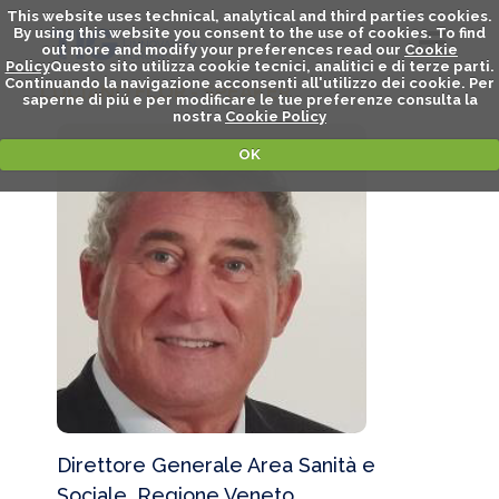
This website uses technical, analytical and third parties cookies.
By using this website you consent to the use of cookies. To find
out more and modify your preferences read our
Cookie
Policy
Questo sito utilizza cookie tecnici, analitici e di terze parti.
Continuando la navigazione acconsenti all'utilizzo dei cookie. Per
LUCIANO FLOR - SPEAKER
saperne di piú e per modificare le tue preferenze consulta la
nostra
Cookie Policy
OK
Direttore Generale Area Sanità e
Sociale, Regione Veneto