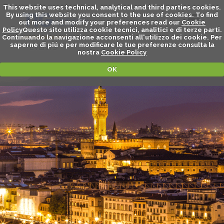
This website uses technical, analytical and third parties cookies.
By using this website you consent to the use of cookies. To find
out more and modify your preferences read our
Cookie
Policy
Questo sito utilizza cookie tecnici, analitici e di terze parti.
Continuando la navigazione acconsenti all'utilizzo dei cookie. Per
saperne di piú e per modificare le tue preferenze consulta la
EVENTS
nostra
Cookie Policy
OK