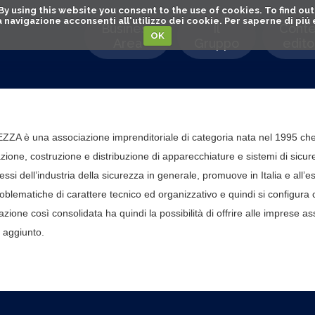
. By using this website you consent to the use of cookies. To find 
o la navigazione acconsenti all'utilizzo dei cookie. Per saperne di pi
Business
Il
Conte
OK
Area
Gruppo
editor
 è una associazione imprenditoriale di categoria nata nel 1995 che r
zione, costruzione e distribuzione di apparecchiature e sistemi di sicure
eressi dell’industria della sicurezza in generale, promuove in Italia e all’
roblematiche di carattere tecnico ed organizzativo e quindi si configura 
zione così consolidata ha quindi la possibilità di offrire alle imprese
e aggiunto.