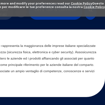
out more and modify your preferences read our
Cookie Policy
Questo
ú e per modificare le tue preferenze consulta la nostra
Cookie Policy
nuti
Let's Talk & Connect!
iali
appresenta la maggioranza delle imprese italiane specializzate
zza (sicurezza fisica, elettronica e cyber security). Assosicurezza
estero le aziende ed i prodotti affiancando gli associati per quanto
come principale riferimento per le aziende italiane del comparto.
 associate un ampio ventaglio di competenze, conoscenze e servizi