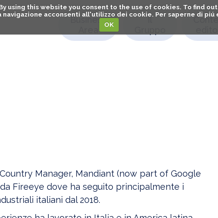
. By using this website you consent to the use of cookies. To find 
o la navigazione acconsenti all'utilizzo dei cookie. Per saperne di pi
Business
Il
Conte
OK
Area
Gruppo
editor
Country Manager, Mandiant (now part of Google
e da Fireeye dove ha seguito principalmente i
ustriali italiani dal 2018.
ienze ha lavorato in Italia e in America latina,