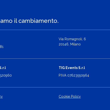
iamo il cambiamento.
Via Romagnoli, 6
20146, Milano
81
.r.l
TIG Events S.r.l
2520960
P.IVA 07623550964
cy
Cookie Policy