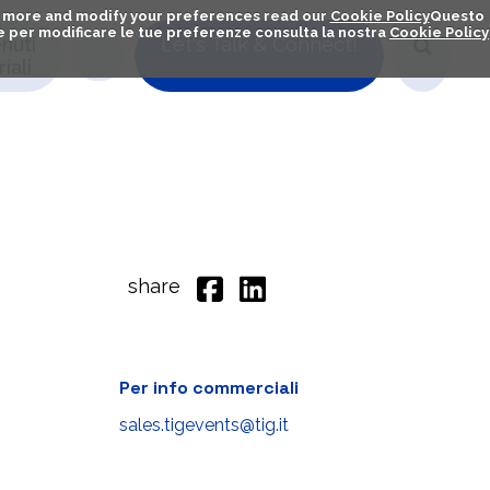
out more and modify your preferences read our
Cookie Policy
Questo
ú e per modificare le tue preferenze consulta la nostra
Cookie Policy
nuti
Let's Talk & Connect!
iali
share
Per info commerciali
sales.tigevents@tig.it