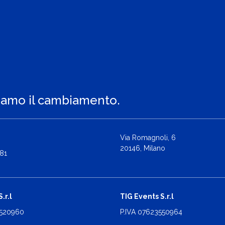
iamo il cambiamento.
Via Romagnoli, 6
20146, Milano
81
.r.l
TIG Events S.r.l
2520960
P.IVA 07623550964