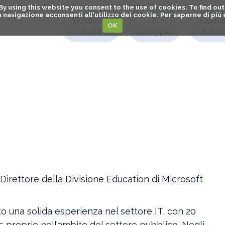
. By using this website you consent to the use of cookies. To find 
o la navigazione acconsenti all'utilizzo dei cookie. Per saperne di pi
Business
Il
Conte
OK
Area
Gruppo
editor
Direttore della Divisione Education di Microsoft
 una solida esperienza nel settore IT, con 20
 15 proprio nell’ambito del settore pubblico. Negli