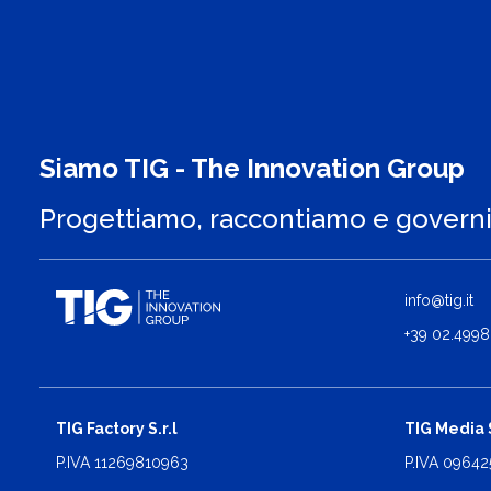
Siamo TIG - The Innovation Group
Progettiamo, raccontiamo e govern
info@tig.it
+39 02.4998
TIG Factory S.r.l
TIG Media S
P.IVA 11269810963
P.IVA 0964