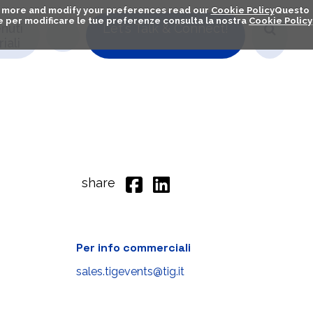
out more and modify your preferences read our
Cookie Policy
Questo
ú e per modificare le tue preferenze consulta la nostra
Cookie Policy
nuti
Let's Talk & Connect!
iali
share
Per info commerciali
sales.tigevents@tig.it