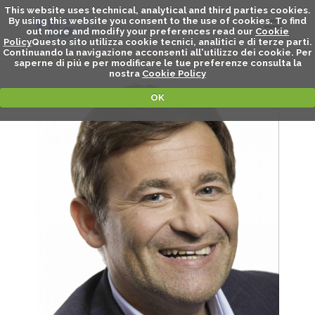
This website uses technical, analytical and third parties cookies.
By using this website you consent to the use of cookies. To find
out more and modify your preferences read our
Cookie
Policy
Questo sito utilizza cookie tecnici, analitici e di terze parti.
Continuando la navigazione acconsenti all'utilizzo dei cookie. Per
FEDERICO DELLA CASA - SPEAKER
saperne di piú e per modificare le tue preferenze consulta la
nostra
Cookie Policy
OK