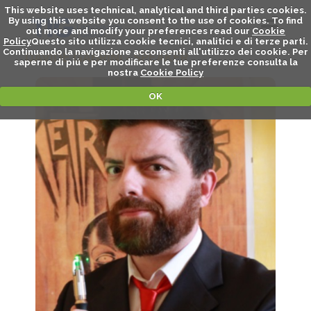
This website uses technical, analytical and third parties cookies.
By using this website you consent to the use of cookies. To find
out more and modify your preferences read our
Cookie
Policy
Questo sito utilizza cookie tecnici, analitici e di terze parti.
Continuando la navigazione acconsenti all'utilizzo dei cookie. Per
DAVIDE GABRINI - SPEAKER
saperne di piú e per modificare le tue preferenze consulta la
nostra
Cookie Policy
OK