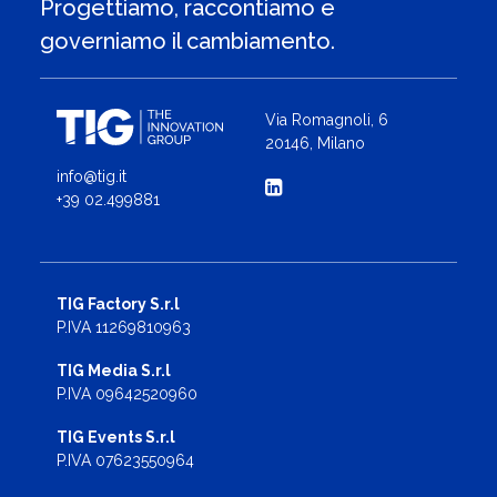
Progettiamo, raccontiamo e
governiamo il cambiamento.
Via Romagnoli, 6
20146, Milano
info@tig.it
+39 02.499881
TIG Factory S.r.l
P.IVA 11269810963
TIG Media S.r.l
P.IVA 09642520960
TIG Events S.r.l
P.IVA 07623550964