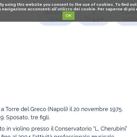
. By using this website you consent to the use of cookies. To find 
o la navigazione acconsenti all'utilizzo dei cookie. Per saperne di pi
Business
Il
Conte
OK
Area
Gruppo
editor
 a Torre del Greco (Napoli) il 20 novembre 1975.
. Sposato, tre figli.
o in violino presso il Conservatorio “L. Cherubini”
fino al 2004 l’attività professionale musicale.