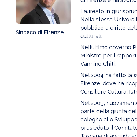
Laureato in giurisprud
Nella stessa Universit
pubblico e diritto de
Sindaco di Firenze
culturali.
Nell’ultimo governo Pr
Ministro per i rapporti
Vannino Chiti.
Nel 2004 ha fatto la 
Firenze, dove ha rico
Consiliare Cultura, Is
Nel 2009, nuovamente
parte della giunta d
deleghe allo Sviluppo
presieduto il Comita
Toscana di aggiudicars