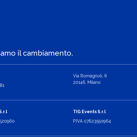
iamo il cambiamento.
Via Romagnoli, 6
20146, Milano
81
.r.l
TIG Events S.r.l
2520960
P.IVA 07623550964