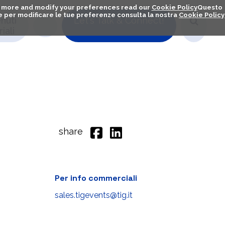
out more and modify your preferences read our
Cookie Policy
Questo
ú e per modificare le tue preferenze consulta la nostra
Cookie Policy
nuti
Let's Talk & Connect!
iali
share
Per info commerciali
sales.tigevents@tig.it