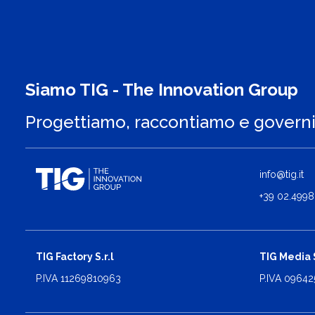
Siamo TIG - The Innovation Group
Progettiamo, raccontiamo e govern
info@tig.it
+39 02.4998
TIG Factory S.r.l
TIG Media S
P.IVA 11269810963
P.IVA 0964