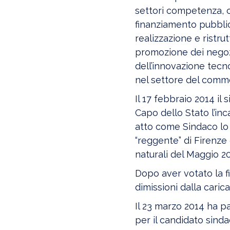
settori competenza, c
finanziamento pubblico 
realizzazione e ristru
promozione dei negozi 
dell’innovazione tecnol
nel settore del comme
Il 17 febbraio 2014 il
Capo dello Stato l’inc
atto come Sindaco l
“reggente” di Firenze c
naturali del Maggio 20
Dopo aver votato la f
dimissioni dalla caric
Il 23 marzo 2014 ha p
per il candidato sind