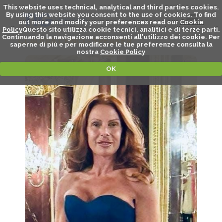
This website uses technical, analytical and third parties cookies.
By using this website you consent to the use of cookies. To find
out more and modify your preferences read our
Cookie
Policy
Questo sito utilizza cookie tecnici, analitici e di terze parti.
Continuando la navigazione acconsenti all'utilizzo dei cookie. Per
CLAUDIA CENCI - SPEAKER
saperne di piú e per modificare le tue preferenze consulta la
nostra
Cookie Policy
OK