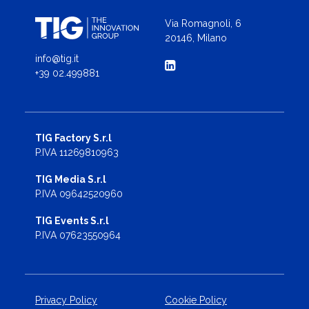
Via Romagnoli, 6
20146, Milano
info@tig.it
+39 02.499881
TIG Factory S.r.l
P.IVA 11269810963
TIG Media S.r.l
P.IVA 09642520960
TIG Events S.r.l
P.IVA 07623550964
Privacy Policy
Cookie Policy