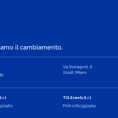
iamo il cambiamento.
Via Romagnoli, 6
20146, Milano
81
.r.l
TIG Events S.r.l
2520960
P.IVA 07623550964