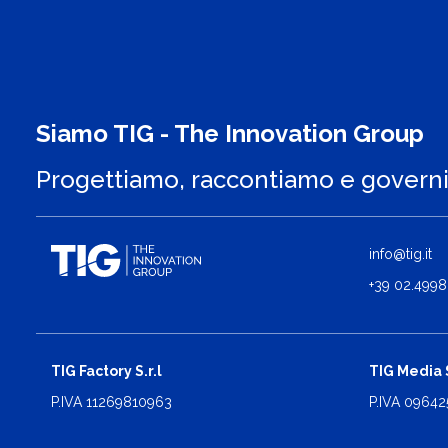
Siamo TIG - The Innovation Group
Progettiamo, raccontiamo e govern
info@tig.it
+39 02.4998
TIG Factory S.r.l
TIG Media S
P.IVA 11269810963
P.IVA 0964