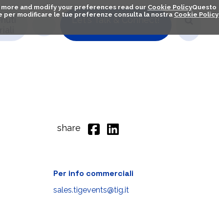
out more and modify your preferences read our
Cookie Policy
Questo
ú e per modificare le tue preferenze consulta la nostra
Cookie Policy
nuti
Let's Talk & Connect!
iali
share
Per info commerciali
sales.tigevents@tig.it