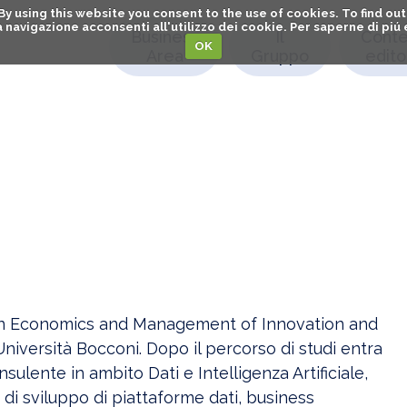
. By using this website you consent to the use of cookies. To find 
o la navigazione acconsenti all'utilizzo dei cookie. Per saperne di pi
Business
Il
Conte
OK
Area
Gruppo
editor
 in Economics and Management of Innovation and
niversità Bocconi. Dopo il percorso di studi entra
ulente in ambito Dati e Intelligenza Artificiale,
 di sviluppo di piattaforme dati, business