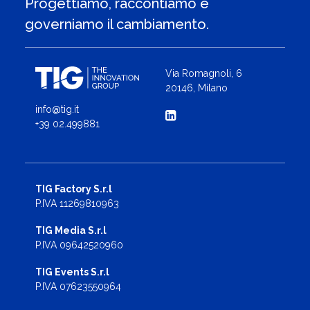
Progettiamo, raccontiamo e
governiamo il cambiamento.
Via Romagnoli, 6
20146, Milano
info@tig.it
+39 02.499881
TIG Factory S.r.l
P.IVA 11269810963
TIG Media S.r.l
P.IVA 09642520960
TIG Events S.r.l
P.IVA 07623550964