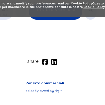
out more and modify your preferences read our
Cookie Policy
Questo
ú e per modificare le tue preferenze consulta la nostra
Cookie Policy
nuti
Let's Talk & Connect!
iali
share
Per info commerciali
sales.tigevents@tig.it