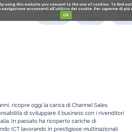
. By using this website you consent to the use of cookies. To find 
o la navigazione acconsenti all'utilizzo dei cookie. Per saperne di pi
Business
Il
Conte
OK
Area
Gruppo
editor
nni, ricopre oggi la carica di Channel Sales
abilità di sviluppare il business con i rivenditori
talia. In passato ha ricoperto cariche di
ndo ICT lavorando in prestigiose multinazionali