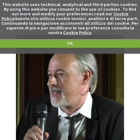
This website uses technical, analytical and third parties cookies.
By using this website you consent to the use of cookies. To find
out more and modify your preferences read our
Cookie
Policy
Questo sito utilizza cookie tecnici, analitici e di terze parti.
Continuando la navigazione acconsenti all'utilizzo dei cookie. Per
ALESSANDRO BULGARELLI - SPEAKER
saperne di piú e per modificare le tue preferenze consulta la
nostra
Cookie Policy
OK