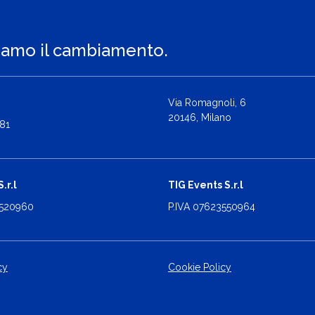
iamo il cambiamento.
Via Romagnoli, 6
20146, Milano
81
.r.l
TIG Events S.r.l
2520960
P.IVA 07623550964
cy
Cookie Policy