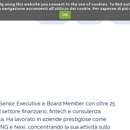
. By using this website you consent to the use of cookies. To find 
o la navigazione acconsenti all'utilizzo dei cookie. Per saperne di pi
Business
Il
Conte
OK
Area
Gruppo
editor
 Senior Executive e Board Member con oltre 25
 settore finanziario, fintech e consulenza
a. Ha lavorato in aziende prestigiose come
ING e Nexi, concentrando la sua attività sullo