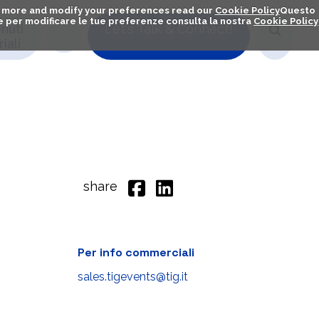
out more and modify your preferences read our
Cookie Policy
Questo
ú e per modificare le tue preferenze consulta la nostra
Cookie Policy
nuti
Let's Talk & Connect!
iali
share
Per info commerciali
sales.tigevents@tig.it