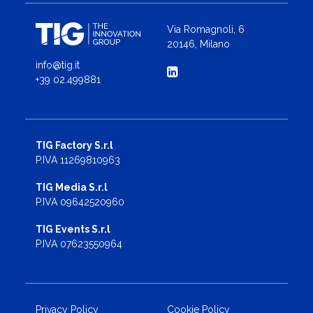
Via Romagnoli, 6
20146, Milano
info@tig.it
+39 02.499881
TIG Factory S.r.l
P.IVA 11269810963
TIG Media S.r.l
P.IVA 09642520960
TIG Events S.r.l
P.IVA 07623550964
Privacy Policy
Cookie Policy