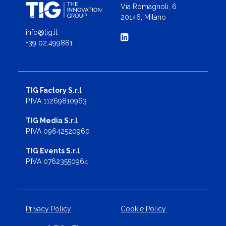
Via Romagnoli, 6
20146, Milano
info@tig.it
+39 02.499881
TIG Factory S.r.l
P.IVA 11269810963
TIG Media S.r.l
P.IVA 09642520960
TIG Events S.r.l
P.IVA 07623550964
Privacy Policy
Cookie Policy