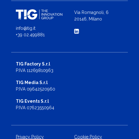
Via Romagnoli, 6
20146, Milano
info@tig.it
+39 02.499881
TIG Factory S.r.l
P.IVA 11269810963
TIG Media S.r.l
P.IVA 09642520960
TIG Events S.r.l
P.IVA 07623550964
Privacy Policy
Cookie Policy