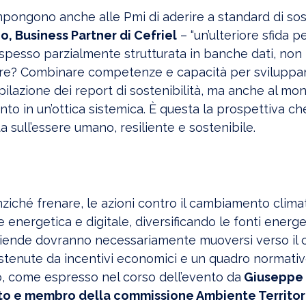
ongono anche alle Pmi di aderire a standard di sost
, Business Partner di Cefriel
– “un’ulteriore sfida pe
spesso parzialmente strutturata in banche dati, non
e fare? Combinare competenze e capacità per sviluppar
pilazione dei report di sostenibilità, ma anche al mo
to in un’ottica sistemica. È questa la prospettiva ch
a sull’essere umano, resiliente e sostenibile.
ziché frenare, le azioni contro il cambiamento climat
energetica e digitale, diversificando le fonti energ
e aziende dovranno necessariamente muoversi verso il
ostenute da incentivi economici e un quadro normati
chio, come espresso nel corso dell’evento da
Giuseppe
ato e membro della commissione Ambiente Territor