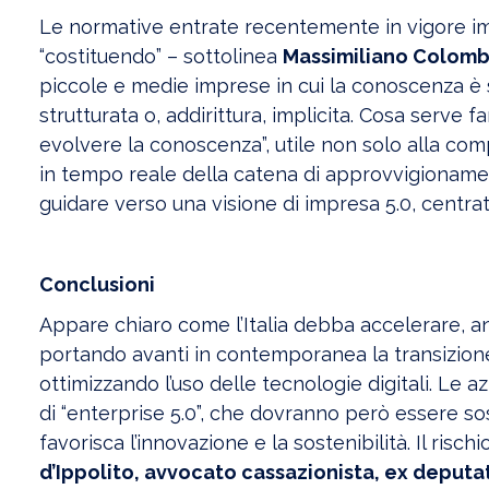
Le normative entrate recentemente in vigore imp
“costituendo” – sottolinea
Massimiliano Colombo
piccole e medie imprese in cui la conoscenza è 
strutturata o, addirittura, implicita. Cosa serv
evolvere la conoscenza”, utile non solo alla com
in tempo reale della catena di approvvigionamen
guidare verso una visione di impresa 5.0, centrat
Conclusioni
Appare chiaro come l’Italia debba accelerare, an
portando avanti in contemporanea la transizione 
ottimizzando l’uso delle tecnologie digitali. L
di “enterprise 5.0”, che dovranno però essere s
favorisca l’innovazione e la sostenibilità. Il ris
d’Ippolito, avvocato cassazionista, ex deput