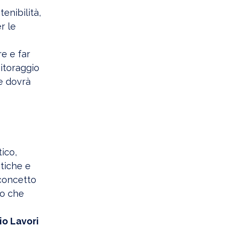
enibilità,
r le
e e far
nitoraggio
e dovrà
ico,
etiche e
 concetto
vo che
io Lavori