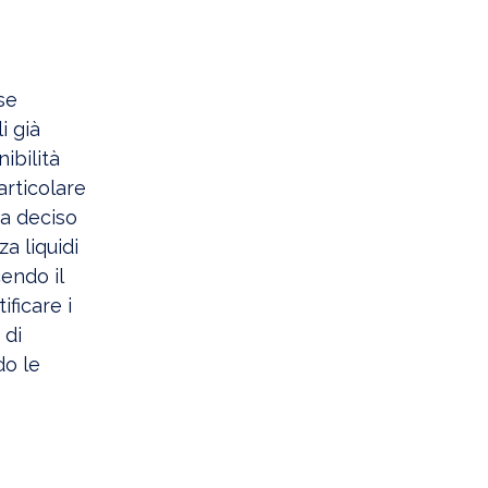
se
i già
ibilità
particolare
ha deciso
a liquidi
cendo il
ificare i
 di
do le