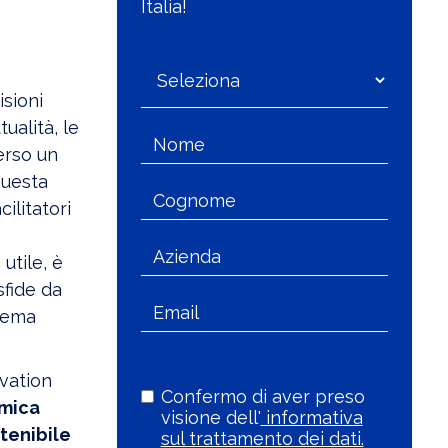
Italia!
isioni
ualità, le
erso un
Questa
cilitatori
utile, è
sfide da
 tema
ovation
Confermo di aver preso
omica
visione dell'
informativa
stenibile
sul trattamento dei dati.