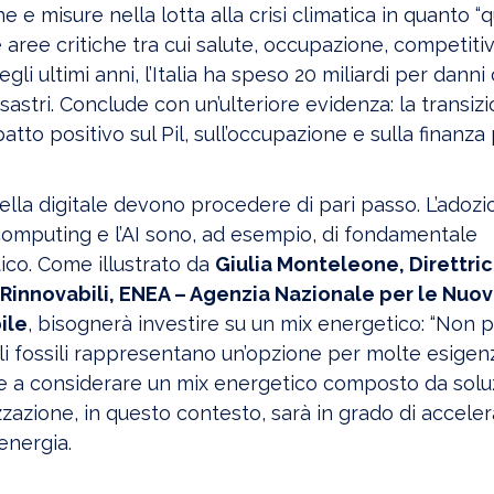
e e misure nella lotta alla crisi climatica in quanto “
 aree critiche tra cui salute, occupazione, competitiv
gli ultimi anni, l’Italia ha speso 20 miliardi per danni 
sastri. Conclude con un’ulteriore evidenza: la transiz
to positivo sul Pil, sull’occupazione e sulla finanza
ella digitale devono procedere di pari passo. L’adozi
 computing e l’AI sono, ad esempio, di fondamentale
ico. Come illustrato da
Giulia Monteleone, Direttri
Rinnovabili, ENEA – Agenzia Nazionale per le Nuo
ile
, bisognerà investire su un mix energetico: “Non
ili fossili rappresentano un’opzione per molte esigen
re a considerare un mix energetico composto da solu
lizzazione, in questo contesto, sarà in grado di acceler
’energia.