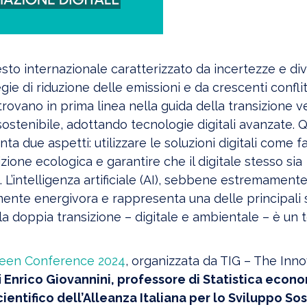
sto internazionale caratterizzato da incertezze e div
egie di riduzione delle emissioni e da crescenti conflitt
trovano in prima linea nella guida della transizione v
sostenibile, adottando tecnologie digitali avanzate. 
nta due aspetti: utilizzare le soluzioni digitali come fa
izione ecologica e garantire che il digitale stesso sia
. L’intelligenza artificiale (AI), sebbene estremamente 
mente energivora e rappresenta una delle principali 
 la doppia transizione – digitale e ambientale – è un
reen Conference 2024
, organizzata da TIG – The Inn
i
Enrico Giovannini, professore di Statistica econ
cientifico dell’Alleanza Italiana per lo Sviluppo So