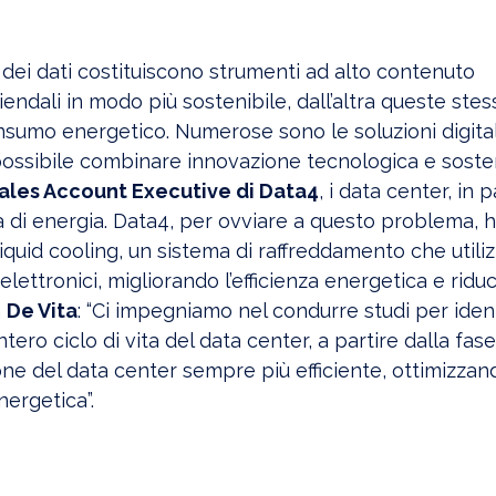
si dei dati costituiscono strumenti ad alto contenuto
iendali in modo più sostenibile, dall’altra queste stes
onsumo energetico. Numerose sono le soluzioni digital
ossibile combinare innovazione tecnologica e sosten
Sales Account Executive di Data4
, i data center, in 
à di energia. Data4, per ovviare a questo problema, 
uid cooling, un sistema di raffreddamento che utilizz
lettronici, migliorando l’efficienza energetica e ridu
a
De Vita
: “Ci impegniamo nel condurre studi per ident
ro ciclo di vita del data center, a partire dalla fase
ione del data center sempre più efficiente, ottimizzan
nergetica”.