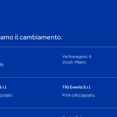
iamo il cambiamento.
Via Romagnoli, 6
20146, Milano
81
.r.l
TIG Events S.r.l
2520960
P.IVA 07623550964