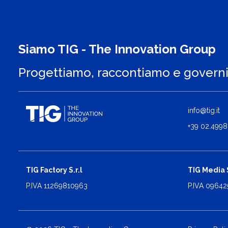
Siamo TIG - The Innovation Group
Progettiamo, raccontiamo e govern
info@tig.it
+39 02.4998
TIG Factory S.r.l
TIG Media S
P.IVA 11269810963
P.IVA 0964