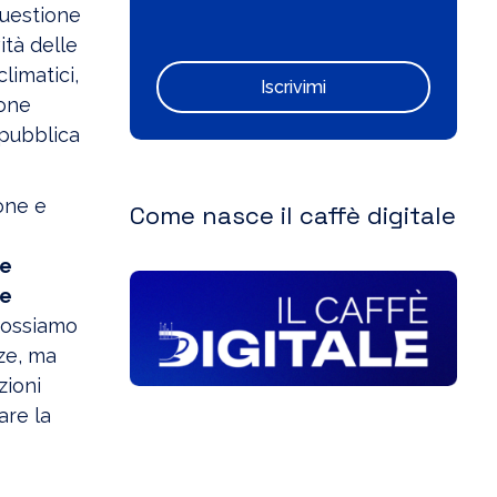
questione
ità delle
climatici,
Iscrivimi
ione
 pubblica
one e
Come nasce il caffè digitale
ce
ve
 possiamo
ze, ma
zioni
are la