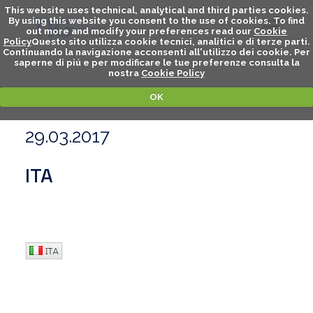
This website uses technical, analytical and third parties cookies.
By using this website you consent to the use of cookies. To find
out more and modify your preferences read our
Cookie
Policy
Questo sito utilizza cookie tecnici, analitici e di terze parti.
Continuando la navigazione acconsenti all'utilizzo dei cookie. Per
saperne di piú e per modificare le tue preferenze consulta la
nostra
Cookie Policy
OK
29.03.2017
ITA
Visualizza l'Archivio