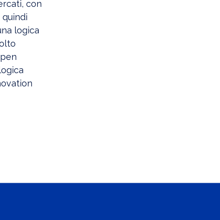
ercati, con
 quindi
una logica
olto
 open
logica
nnovation