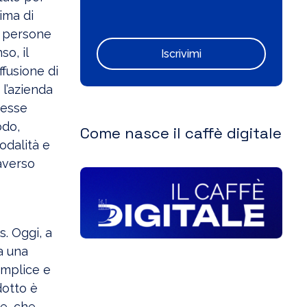
ima di
le persone
o, il
Iscrivimi
ffusione di
 l’azienda
tesse
odo,
Come nasce il caffè digitale
odalità e
averso
s. Oggi, a
a una
emplice e
dotto è
be, che