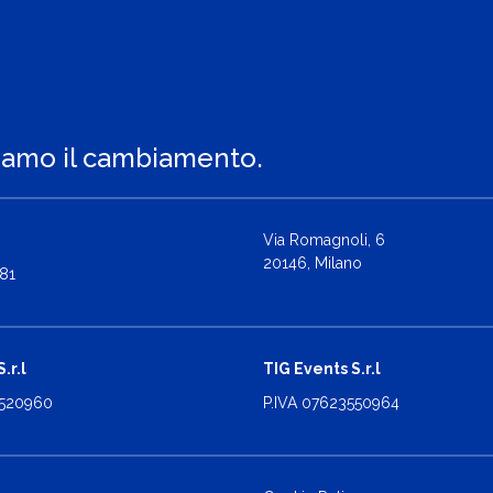
iamo il cambiamento.
Via Romagnoli, 6
20146, Milano
81
.r.l
TIG Events S.r.l
2520960
P.IVA 07623550964