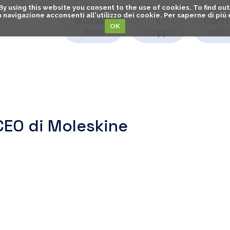
. By using this website you consent to the use of cookies. To find 
o la navigazione acconsenti all'utilizzo dei cookie. Per saperne di pi
Business
Il
Conte
OK
Area
Gruppo
editor
 CEO di Moleskine