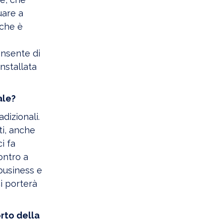
uare a
 che è
onsente di
installata
ale?
dizionali.
ti, anche
i fa
ontro a
business e
i porterà
rto della