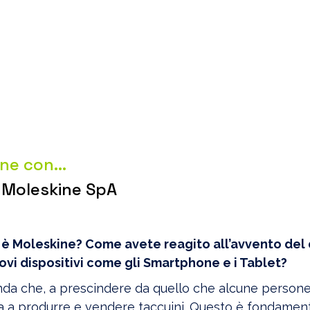
one con…
r Moleskine SpA
 è Moleskine? Come avete reagito all’avvento del 
uovi dispositivi come gli Smartphone e i Tablet?
nda che, a prescindere da quello che alcune person
ta a produrre e vendere taccuini. Questo è fondamen