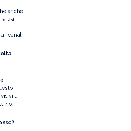
o
 che anche
ia tra
I
a i canali
celta
i
re
questo
visivi e
cuino,
senso?