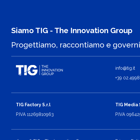
Siamo TIG - The Innovation Group
Progettiamo, raccontiamo e govern
info@tig.it
+39 02.4998
TIG Factory S.r.l
TIG Media S
P.IVA 11269810963
P.IVA 0964