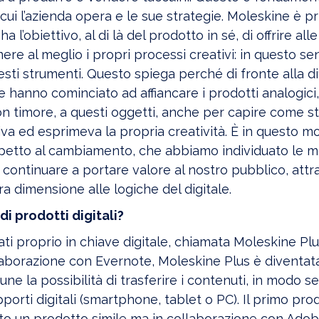
 cui l’azienda opera e le sue strategie. Moleskine è pr
a l’obiettivo, al di là del prodotto in sé, di offrire al
re al meglio i propri processi creativi: in questo sens
sti strumenti. Questo spiega perché di fronte alla di
he hanno cominciato ad affiancare i prodotti analogici,
on timore, a questi oggetti, anche per capire come s
iva ed esprimeva la propria creatività. È in questo m
spetto al cambiamento, che abbiamo individuato le m
 continuare a portare valore al nostro pubblico, attr
ra dimensione alle logiche del digitale.
di prodotti digitali?
ati proprio in chiave digitale, chiamata Moleskine Plu
llaborazione con Evernote, Moleskine Plus è diventat
ne la possibilità di trasferire i contenuti, in modo s
upporti digitali (smartphone, tablet o PC). Il primo pro
iato un prodotto simile ma in collaborazione con Ado