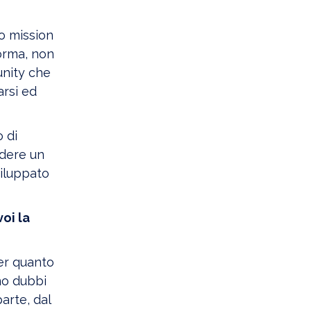
io mission
forma, non
unity che
arsi ed
 di
ndere un
viluppato
oi la
per quanto
ono dubbi
arte, dal