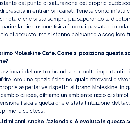
tante dal punto di saturazione del proprio pubblic
di crescita in entrambi i canali. Tenete conto infatti
 si nota è che si sta sempre più superando la dicotom
o sparire la dimensione fisica è ormai passata di moda. 
e di acquisto, ma si stanno abituando a scegliere tr
primo Moleskine Cafè. Come si posiziona questa s
ine?
ssionati del nostro brand sono molto importanti e 
ire loro uno spazio fisico nel quale ritrovarsi e vive
le proprie aspettative rispetto al brand Moleskine: in 
scambio di idee, offriamo un ambiente ricco di stimoli 
mensione fisica a quella che è stata l’intuizione del tac
sprimere se stessi.
ltimi anni. Anche l’azienda si è evoluta in questa 