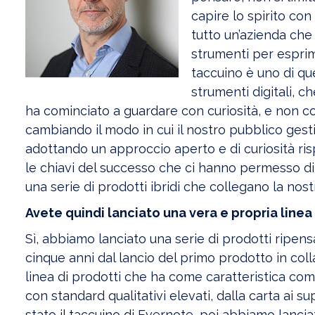
capire lo spirito con
tutto un’azienda che h
strumenti per esprime
taccuino è uno di que
strumenti digitali, c
ha cominciato a guardare con curiosità, e non c
cambiando il modo in cui il nostro pubblico gest
adottando un approccio aperto e di curiosità ri
le chiavi del successo che ci hanno permesso di
una serie di prodotti ibridi che collegano la nost
Avete quindi lanciato una vera e propria linea 
Sì, abbiamo lanciato una serie di prodotti ripens
cinque anni dal lancio del primo prodotto in co
linea di prodotti che ha come caratteristica comu
con standard qualitativi elevati, dalla carta ai s
stato il taccuino di Evernote, poi abbiamo lanc