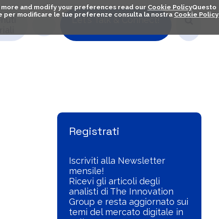
out more and modify your preferences read our
Cookie Policy
Questo
ú e per modificare le tue preferenze consulta la nostra
Cookie Policy
nuti
Let's Talk & Connect!
iali
Visualizza l'Archivio
Registrati
Iscriviti alla Newsletter
mensile!
Ricevi gli articoli degli
analisti di The Innovation
Group e resta aggiornato sui
temi del mercato digitale in