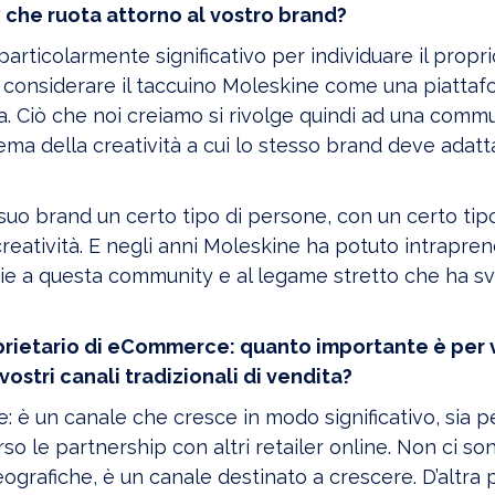
 che ruota attorno al vostro brand?
particolarmente significativo per individuare il propr
ti considerare il taccuino Moleskine come una piatta
. Ciò che noi creiamo si rivolge quindi ad una comm
a della creatività a cui lo stesso brand deve adatt
suo brand un certo tipo di persone, con un certo tipo
la creatività. E negli anni Moleskine ha potuto intrapre
zie a questa community e al legame stretto che ha s
rietario di eCommerce: quanto importante è per v
vostri canali tradizionali di vendita?
: è un canale che cresce in modo significativo, sia 
rso le partnership con altri retailer online. Non ci s
eografiche, è un canale destinato a crescere. D’altra p