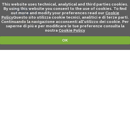
This website uses technical, analytical and third parties cookies.
By using this website you consent to the use of cookies. To find
out more and modify your preferences read our
Cookie
Policy
Questo sito utilizza cookie tecnici, analitici e di terze parti.
Continuando la navigazione acconsenti all'utilizzo dei cookie. Per
saperne di piú e per modificare le tue preferenze consulta la
EVENTS
nostra
Cookie Policy
OK