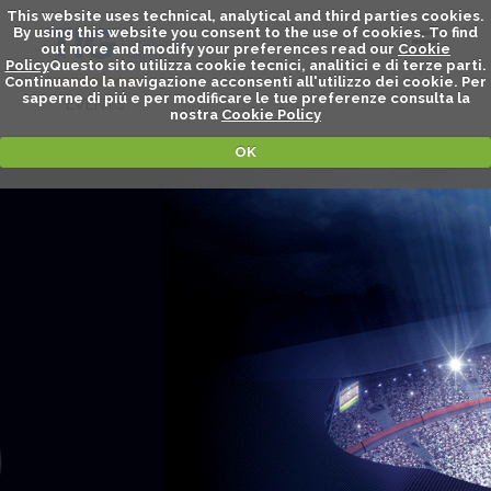
This website uses technical, analytical and third parties cookies.
By using this website you consent to the use of cookies. To find
out more and modify your preferences read our
Cookie
Policy
Questo sito utilizza cookie tecnici, analitici e di terze parti.
Continuando la navigazione acconsenti all'utilizzo dei cookie. Per
saperne di piú e per modificare le tue preferenze consulta la
EVENTS
nostra
Cookie Policy
OK