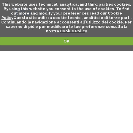
This website uses technical, analytical and third parties cookies.
By using this website you consent to the use of cookies. To find
out more and modify your preferences read our
Cookie
Policy
Questo sito utilizza cookie tecnici, analitici e di terze parti.
Continuando la navigazione acconsenti all'utilizzo dei cookie. Per
saperne di piú e per modificare le tue preferenze consulta la
EVENTS
nostra
Cookie Policy
OK