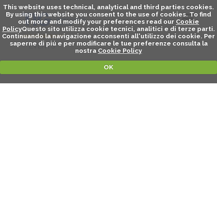
This website uses technical, analytical and third parties cookies.
By using this website you consent to the use of cookies. To find
out more and modify your preferences read our
Cookie
Policy
Questo sito utilizza cookie tecnici, analitici e di terze parti.
Continuando la navigazione acconsenti all'utilizzo dei cookie. Per
saperne di piú e per modificare le tue preferenze consulta la
EVENTS
nostra
Cookie Policy
OK